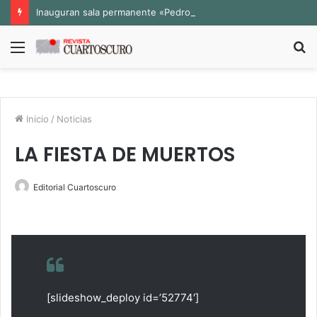
Inauguran sala permanente «Pedro Valtierra» en la Fototeca de Zacatecas
Menú
B
p
Inicio
/
Noticias
LA FIESTA DE MUERTOS
Editorial Cuartoscuro
[slideshow_deploy id=’52774′]