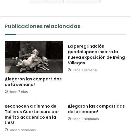
Publicaciones relacionadas
La peregrinación
guadalupana inspira la
nueva exposición de Irving
Villegas
Hace 1 semana
¡Llegaron las compartidas
de la semana!
Hace 7 días
Reconocen a alumno de
¡Llegaron las compartidas
Talleres Cuartoscuro por
de la semana!
mérito académico en la
Hace 2 semanas
UAM
Hace 2 semanas