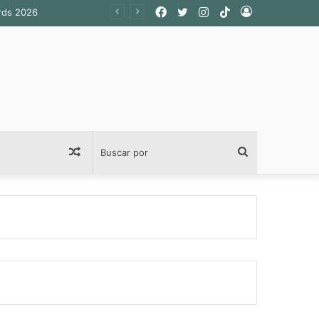
Facebook
Twitter
Instagram
TikTok
Acceso
ards 2026
Publicación
Buscar
al
por
azar