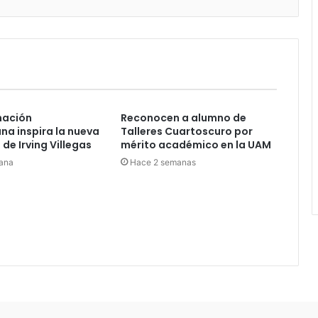
nación
Reconocen a alumno de
a inspira la nueva
Talleres Cuartoscuro por
de Irving Villegas
mérito académico en la UAM
ana
Hace 2 semanas