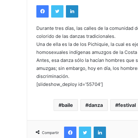
Facebook
Twitter
LinkedIn
Durante tres días, las calles de la comunidad 
colorido de las danzas tradicionales.
Una de ella es la de los Pichiquie, la cual es 
homosexuales indígenas amuzgos de la Costa C
Antes, esa danza sólo la hacían hombres que se
amuzgas; sin embargo, hoy en día, los hombres
discriminación.
[slideshow_deploy id=’55704′]
baile
danza
festival
Facebook
Twitter
LinkedIn
Compartir