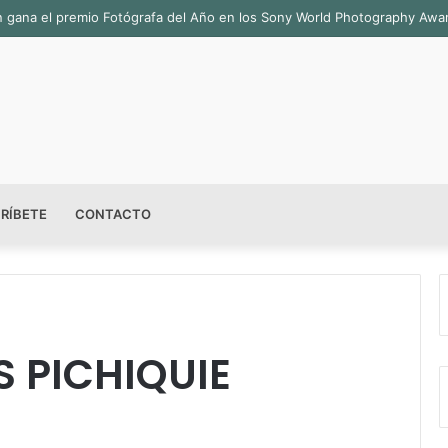
ián gana el premio Fotógrafa del Año en los Sony World Photography Aw
RÍBETE
CONTACTO
S PICHIQUIE