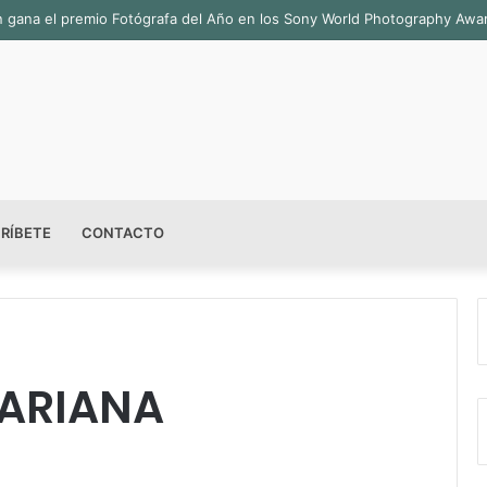
ala permanente «Pedro Valtierra» en la Fototeca de Zacatecas
RÍBETE
CONTACTO
VARIANA