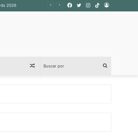
Facebook
Twitter
Instagram
TikTok
Acceso
Publicación
Buscar
al
por
azar