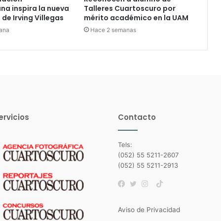
a inspira la nueva
Talleres Cuartoscuro por
de Irving Villegas
mérito académico en la UAM
ana
Hace 2 semanas
ervicios
Contacto
Tels:
(052) 55 5211-2607
(052) 55 5211-2913
TikTok
Facebook
Twitter
Instagram
Aviso de Privacidad