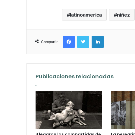
latinoamerica
niñez
Facebook
Twitter
LinkedIn
Compartir
Publicaciones relacionadas
¡Llegaron las compartidas de
La peregri