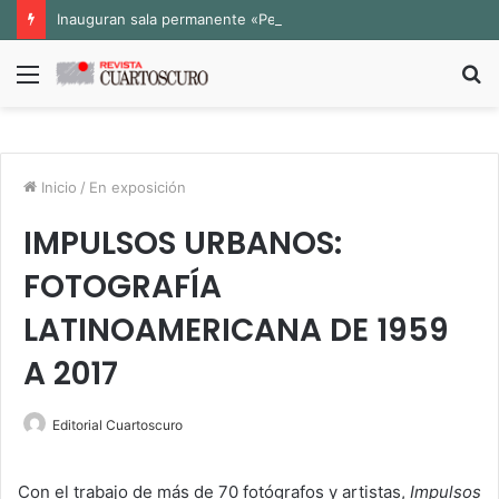
Inauguran sala permanente «Pedro Valtierra» en la Fototeca de Zacatecas
Menú
B
p
Inicio
/
En exposición
IMPULSOS URBANOS:
FOTOGRAFÍA
LATINOAMERICANA DE 1959
A 2017
Editorial Cuartoscuro
Con el trabajo de más de 70 fotógrafos y artistas,
Impulsos