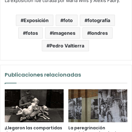
La exposición fue curada por María Wills y Alexis Fabry.
Exposición
foto
fotografía
fotos
imagenes
londres
Pedro Valtierra
Publicaciones relacionadas
¡Llegaron las compartidas
La peregrinación