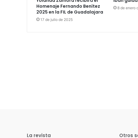
Yolanda Zamora recibirá el
Iban guiad
Homenaje Fernando Benítez
8 de enero 
2025 en la FIL de Guadalajara
17 de julio de 2025
La revista
Otros s