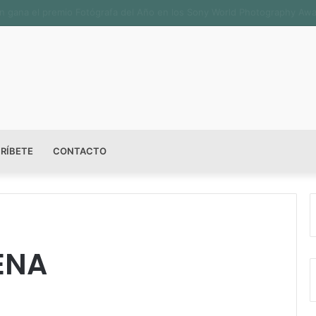
sala permanente «Pedro Valtierra» en la Fototeca de Zacatecas
RÍBETE
CONTACTO
ENA