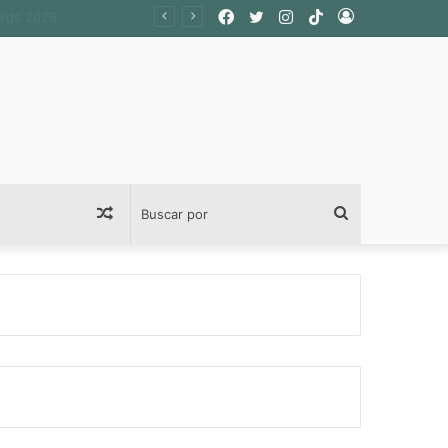
Facebook
Twitter
Instagram
TikTok
Acceso
Publicación
Buscar
al
por
azar