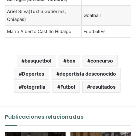
Ariel Silva(Tuxtla Gutiérrez,
Goalball
Chiapas)
Mario Alberto Castillo Hidalgo
FootballEs
basquetbol
box
concurso
Deportes
deportista desconocido
fotografía
Futbol
resultados
Publicaciones relacionadas