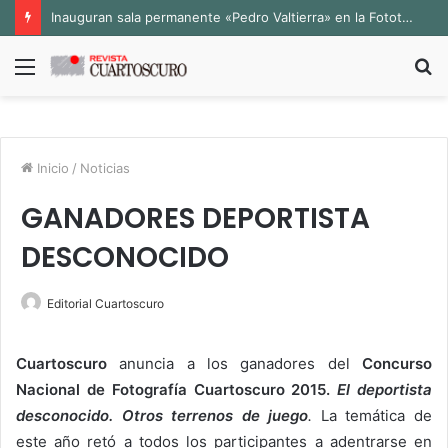
Inauguran sala permanente «Pedro Valtierra» en la Fototeca de Zacatecas
Menú
B
p
Inicio
/
Noticias
GANADORES DEPORTISTA
DESCONOCIDO
Editorial Cuartoscuro
Cuartoscuro
anuncia a los ganadores del
Concurso
Nacional de Fotografía Cuartoscuro 2015.
El deportista
desconocido. Otros terrenos de juego
.
La temática de
este año retó a todos los participantes a adentrarse en