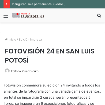
Inauguran sala permanente «Pedro Valtierra» en la Fototeca de Zacatecas
Menú
B
p
Inicio
/
Edición Impresa
FOTOVISIÓN 24 EN SAN LUIS
POTOSÍ
Editorial Cuartoscuro
Fotovisión conmemora su edición 24 invitando a todos los
amantes de la fotografía con una variada gama de eventos;
en total se impartirán 2 cursos, serán presentados 5
libros; se inaugurarán 6 exposiciones fotográficas y se