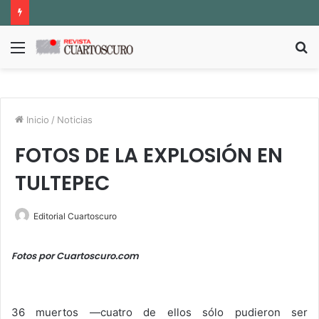
Menú
B
p
Inicio
/
Noticias
FOTOS DE LA EXPLOSIÓN EN
TULTEPEC
Editorial Cuartoscuro
Fotos por Cuartoscuro.com
Espacio en blanco
36 muertos —cuatro de ellos sólo pudieron ser