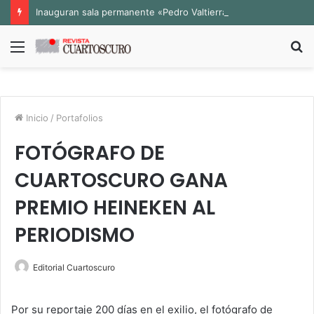
Inauguran sala permanente «Pedro Valtierra» en la Fototeca de Zacatecas
Menú
B
p
Inicio
/
Portafolios
FOTÓGRAFO DE
CUARTOSCURO GANA
PREMIO HEINEKEN AL
PERIODISMO
Editorial Cuartoscuro
Por su reportaje 200 días en el exilio, el fotógrafo de