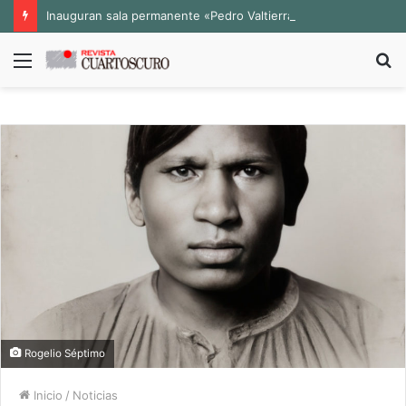
Inauguran sala permanente «Pedro Valtierra» en la Fototeca de Zacatecas
Menú
B
p
Rogelio Séptimo
Inicio
/
Noticias