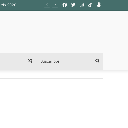
Facebook
Twitter
Instagram
TikTok
Acceso
Publicación
Buscar
al
por
azar