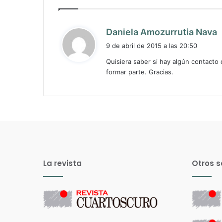
d
Daniela Amozurrutia Nava
i
9 de abril de 2015 a las 20:50
c
Quisiera saber si hay algún contact
e
formar parte. Gracias.
:
La revista
Otros s