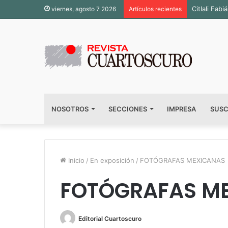
Inauguran 
viernes, agosto 7 2026
Artículos recientes
NOSOTROS
SECCIONES
IMPRESA
SUSC
Inicio
/
En exposición
/
FOTÓGRAFAS MEXICANAS
FOTÓGRAFAS M
Editorial Cuartoscuro