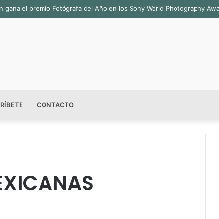
sala permanente «Pedro Valtierra» en la Fototeca de Zacatecas
RÍBETE
CONTACTO
EXICANAS