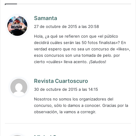
d
Samanta
i
27 de octubre de 2015 a las 20:58
c
Hola, ¿a qué se refieren con que «el público
e
decidirá cuáles serán las 50 fotos finalistas»? En
:
verdad espero que no sea un concurso de «likes»,
esos concursos son una tomada de pelo. por
cierto «cuáles» lleva acento. ¡Saludos!
d
Revista Cuartoscuro
i
30 de octubre de 2015 a las 14:15
c
Nosotros no somos los organizadores del
e
concurso, sólo lo damos a conocer. Gracias por la
:
observación, la vamos a corregir.