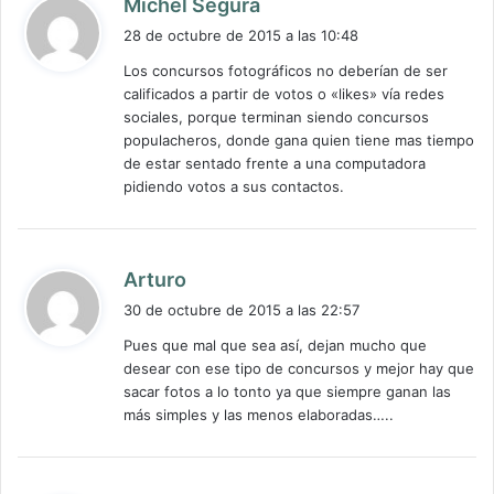
d
Michel Segura
i
28 de octubre de 2015 a las 10:48
c
Los concursos fotográficos no deberían de ser
e
calificados a partir de votos o «likes» vía redes
:
sociales, porque terminan siendo concursos
populacheros, donde gana quien tiene mas tiempo
de estar sentado frente a una computadora
pidiendo votos a sus contactos.
d
Arturo
i
30 de octubre de 2015 a las 22:57
c
Pues que mal que sea así, dejan mucho que
e
desear con ese tipo de concursos y mejor hay que
:
sacar fotos a lo tonto ya que siempre ganan las
más simples y las menos elaboradas…..