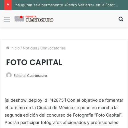
Inauguran sala permanente «Pedro Valtierra» en la Fototeca de Zacatecas
Menú
B
p
Inicio
/
Noticias
/
Convocatorias
FOTO CAPITAL
Editorial Cuartoscuro
[slideshow_deploy id=’42875′] Con el objetivo de fomentar
el turismo en la Ciudad de México se pone en marcha la
segunda edición del concurso de Fotografía “Foto Capital”.
Podrán participar fotógrafos aficionados y profesionales