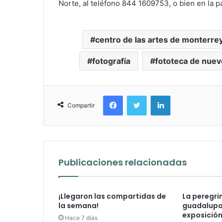
Norte, al teléfono 844 1609753, o bien en la 
centro de las artes de monterre
fotografía
fototeca de nuev
Facebook
Twitter
LinkedIn
Compartir
Publicaciones relacionadas
¡Llegaron las compartidas de
La peregri
la semana!
guadalupan
exposición 
Hace 7 días