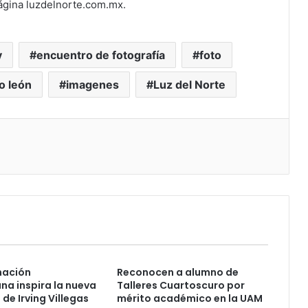
página luzdelnorte.com.mx.
y
encuentro de fotografía
foto
o león
imagenes
Luz del Norte
nación
Reconocen a alumno de
a inspira la nueva
Talleres Cuartoscuro por
de Irving Villegas
mérito académico en la UAM