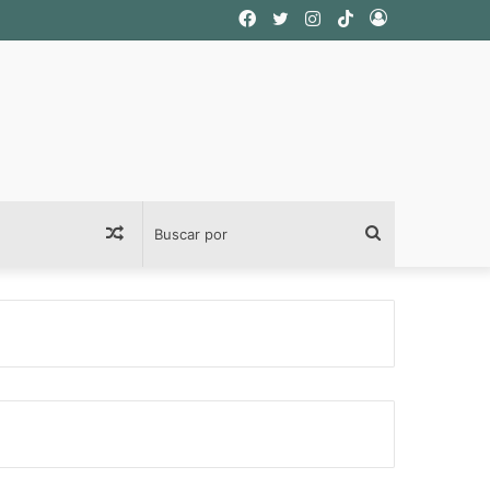
Facebook
Twitter
Instagram
TikTok
Acceso
Publicación
Buscar
al
por
azar