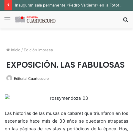
Inauguran sala permanente «Pedro Valtierra» en la Fototeca de Zacatecas
Menú
B
p
Inicio
/
Edición Impresa
EXPOSICIÓN. LAS FABULOSAS
Editorial Cuartoscuro
Las historias de las musas de cabaret que triunfaron en los
escenarios hace más de 30 años se quedaron atrapadas
en las páginas de revistas y periódicos de la época. Hoy,