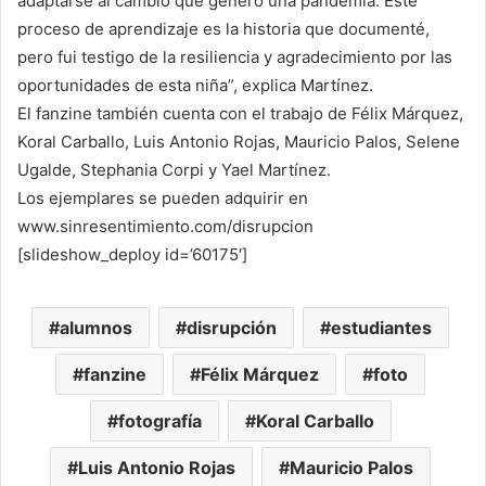
adaptarse al cambio que generó una pandemia. Este
proceso de aprendizaje es la historia que documenté,
pero fui testigo de la resiliencia y agradecimiento por las
oportunidades de esta niña”, explica Martínez.
El fanzine también cuenta con el trabajo de Félix Márquez,
Koral Carballo, Luis Antonio Rojas, Mauricio Palos, Selene
Ugalde, Stephania Corpi y Yael Martínez.
Los ejemplares se pueden adquirir en
www.sinresentimiento.com/disrupcion
[slideshow_deploy id=’60175′]
alumnos
disrupción
estudiantes
fanzine
Félix Márquez
foto
fotografía
Koral Carballo
Luis Antonio Rojas
Mauricio Palos