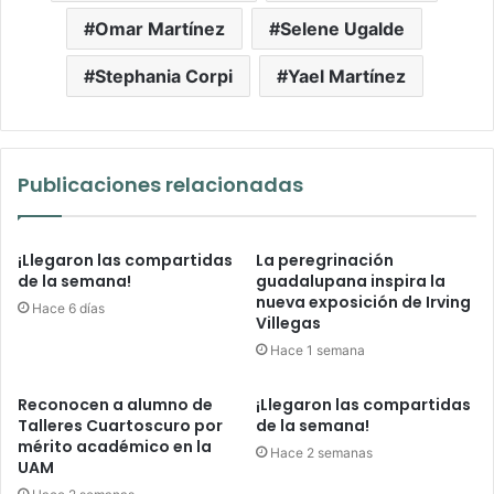
Omar Martínez
Selene Ugalde
Stephania Corpi
Yael Martínez
Publicaciones relacionadas
¡Llegaron las compartidas
La peregrinación
de la semana!
guadalupana inspira la
nueva exposición de Irving
Hace 6 días
Villegas
Hace 1 semana
Reconocen a alumno de
¡Llegaron las compartidas
Talleres Cuartoscuro por
de la semana!
mérito académico en la
Hace 2 semanas
UAM