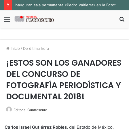
Inauguran sala permanente «Pedro Valtierra» en la Fototeca de Zacatecas
Menú
B
p
Inicio
/
De última hora
¡ESTOS SON LOS GANADORES
DEL CONCURSO DE
FOTOGRAFÍA PERIODÍSTICA Y
DOCUMENTAL 2018!
Editorial Cuartoscuro
Carlos Israel Gutiérrez Robles
, del Estado de México,