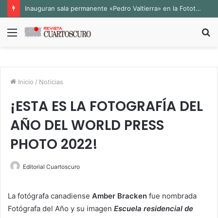
Inauguran sala permanente «Pedro Valtierra» en la Fototeca de Zacatecas
Menú
B
p
Inicio
/
Noticias
¡ESTA ES LA FOTOGRAFÍA DEL
AÑO DEL WORLD PRESS
PHOTO 2022!
Editorial Cuartoscuro
La fotógrafa canadiense
Amber Bracken
fue nombrada
Fotógrafa del Año y su imagen
Escuela residencial de