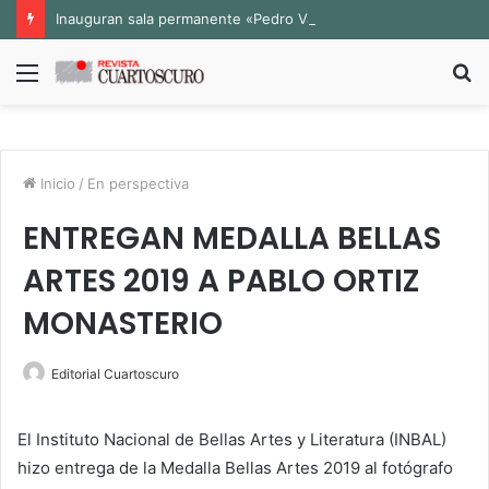
Inauguran sala permanente «Pedro Valtierra» en la Fototeca de Zacatecas
Menú
B
p
Inicio
/
En perspectiva
ENTREGAN MEDALLA BELLAS
ARTES 2019 A PABLO ORTIZ
MONASTERIO
Editorial Cuartoscuro
El Instituto Nacional de Bellas Artes y Literatura (INBAL)
hizo entrega de la Medalla Bellas Artes 2019 al fotógrafo