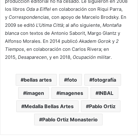
producción editorial no ha cesado. Le siguieron en 2008
los libros
Oda a Eiffel
en colaboración con Riqui Parra,
y
Correspondencias,
con apoyo de Marcelo Brodsky. En
2009 se editó
L’Utima Città
; al año siguiente,
Montaña
blanca
con textos de Antonio Saborit, Margo Glantz y
Alfonso Morales. En 2014 publicó
Akadem Gorok
y
2
Tiempos
, en colaboración con Carlos Rivera; en
2015,
Desaparecen
, y en 2018,
Ocupación militar
.
bellas artes
foto
fotografía
imagen
imagenes
INBAL
Medalla Bellas Artes
Pablo Ortiz
Pablo Ortiz Monasterio