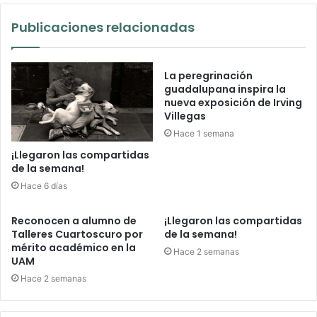
Publicaciones relacionadas
La peregrinación
guadalupana inspira la
nueva exposición de Irving
Villegas
Hace 1 semana
¡Llegaron las compartidas
de la semana!
Hace 6 días
Reconocen a alumno de
¡Llegaron las compartidas
Talleres Cuartoscuro por
de la semana!
mérito académico en la
Hace 2 semanas
UAM
Hace 2 semanas