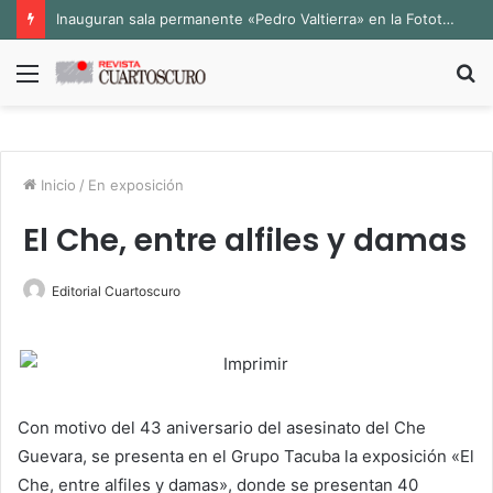
Inauguran sala permanente «Pedro Valtierra» en la Fototeca de Zacatecas
Menú
B
p
Inicio
/
En exposición
El Che, entre alfiles y damas
Editorial Cuartoscuro
Con motivo del 43 aniversario del asesinato del Che
Guevara, se presenta en el Grupo Tacuba la exposición «El
Che, entre alfiles y damas», donde se presentan 40