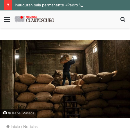
Inauguran sala permanente «Pedro Valtierra» en la Fototeca de Zacatecas
Menú
B
p
© Isabel Mateos
Inicio
/
Noticias