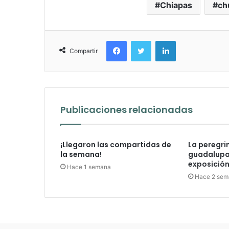
Chiapas
ch
Facebook
Twitter
LinkedIn
Compartir
Publicaciones relacionadas
¡Llegaron las compartidas de
La peregri
la semana!
guadalupan
exposición 
Hace 1 semana
Hace 2 sem