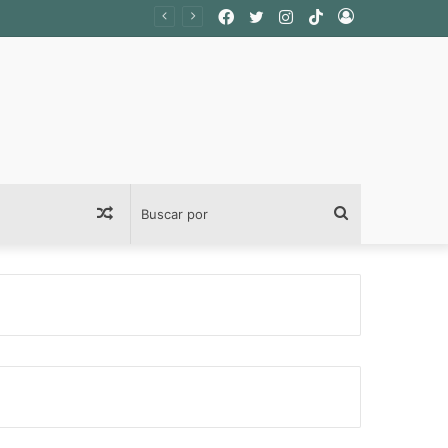
Facebook
Twitter
Instagram
TikTok
Acceso
Publicación
Buscar
al
por
azar