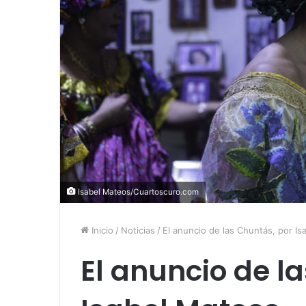
Isabel Mateos/Cuartoscuro.com
Inicio
/
Noticias
/
El anuncio de las Chuntás, por I
El anuncio de l