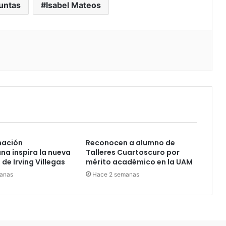
untas
Isabel Mateos
nación
Reconocen a alumno de
a inspira la nueva
Talleres Cuartoscuro por
de Irving Villegas
mérito académico en la UAM
anas
Hace 2 semanas