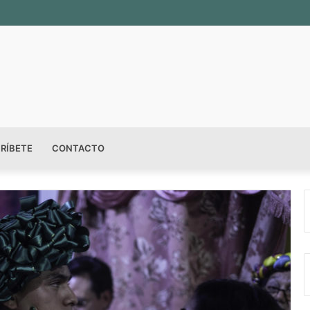
sala permanente «Pedro Valtierra» en la Fototeca de Zacatecas
RÍBETE
CONTACTO