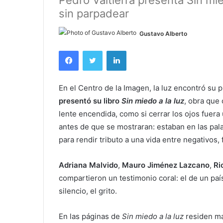
Pedro Valtierra presenta Sin mie
sin parpadear
Gustavo Alberto
Facebook
Twitter
LinkedIn
En el Centro de la Imagen, la luz encontró su 
presentó su libro
Sin miedo a la luz
, obra que
lente encendida, como si cerrar los ojos fuera 
antes de que se mostraran: estaban en las pal
para rendir tributo a una vida entre negativos,
Adriana Malvido
,
Mauro
Jiménez
Lazcano
,
Ri
compartieron un testimonio coral: el de un país
silencio, el grito.
En las páginas de
Sin miedo a la luz
residen má