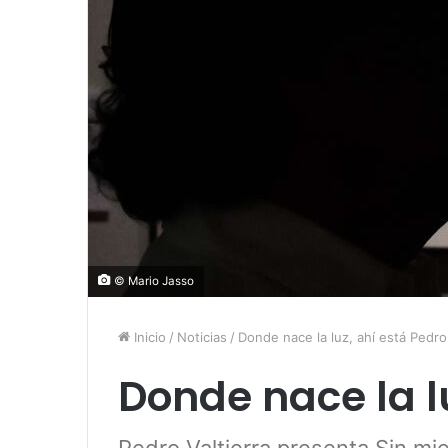
© Mario Jasso
Inicio
/
Noticias
/
Donde nace la luz, ahí está Pedro
Donde nace la l