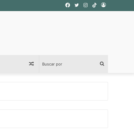
Facebook
Twitter
Instagram
TikTok
Acceso
Publicación
Buscar
al
por
azar