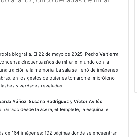
do a la luz, cinco décadas de mirar
propia biografía. El 22 de mayo de 2025,
Pedro Valtierra
 condensa cincuenta años de mirar el mundo con la
una traición a la memoria. La sala se llenó de imágenes
abras, en los gestos de quienes tomaron el micrófono
 flashes y verdades reveladas.
cardo
Yáñez
,
Susana
Rodríguez
y
Víctor
Avilés
 narrado desde la acera, el templete, la esquina, el
s de 164 imágenes: 192 páginas donde se encuentran