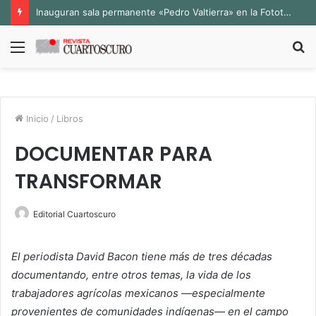
Inauguran sala permanente «Pedro Valtierra» en la Fototeca de Zacatecas
Menú
B
p
Inicio
/
Libros
DOCUMENTAR PARA
TRANSFORMAR
Editorial Cuartoscuro
El periodista David Bacon tiene más de tres décadas
documentando, entre otros temas, la vida de los
trabajadores agrícolas mexicanos —especialmente
provenientes de comunidades indígenas— en el campo