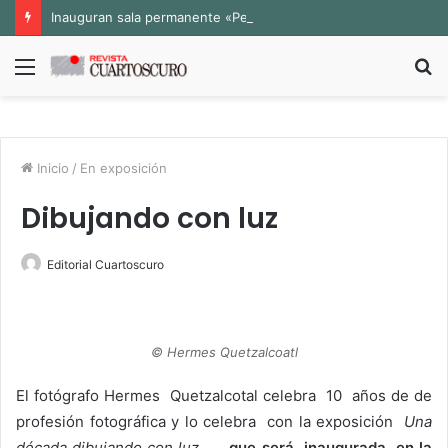
Inauguran sala permanente «Pedro Valtierra» en la Fototeca de Zacatecas
Menú
B
p
Inicio
/
En exposición
Dibujando con luz
Editorial Cuartoscuro
© Hermes Quetzalcoatl
El fotógrafo Hermes Quetzalcotal celebra 10 años de de
profesión fotográfica y lo celebra con la exposición
Una
década dibujando con luz …..
que será inaugurada en la