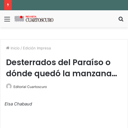
Menú
B
p
Inicio
/
Edición Impresa
Desterrados del Paraíso o
dónde quedó la manzana…
Editorial Cuartoscuro
Elsa Chabaud