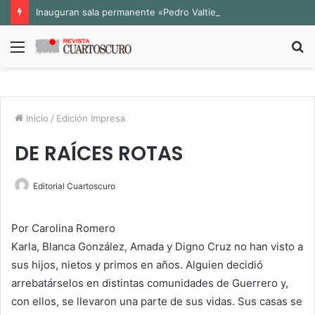
Inauguran sala permanente «Pedro Valtierra» en la Fototeca de Zacatecas
Menú
B
p
Inicio
/
Edición Impresa
DE RAÍCES ROTAS
Editorial Cuartoscuro
Por Carolina Romero
Karla, Blanca González, Amada y Digno Cruz no han visto a
sus hijos, nietos y primos en años. Alguien decidió
arrebatárselos en distintas comunidades de Guerrero y,
con ellos, se llevaron una parte de sus vidas. Sus casas se