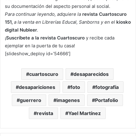
su documentación del aspecto personal al social.
Para continuar leyendo, adquiere la
revista Cuartoscuro
151,
a la venta en Librerías Educal, Sanborns y en el
kiosko
digital Nubleer
.
¡
Suscríbete a la revista Cuartoscuro
y recibe cada
ejemplar en la puerta de tu casa!
[slideshow_deploy id=’54666′]
cuartoscuro
desaparecidos
desapariciones
foto
fotografía
guerrero
imagenes
Portafolio
revista
Yael Martínez