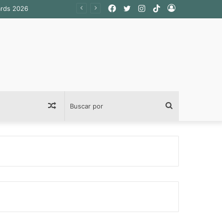
Facebook
Twitter
Instagram
TikTok
Acceso
Publicación
Buscar
al
por
azar