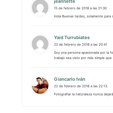
d
jeannette
i
15 de febrero de 2018 a las 21:30
c
Hola Buenas tardes, solamente para s
e
:
d
Yaid Turrubiates
i
22 de febrero de 2018 a las 20:41
c
Soy una persona apasionada por la fo
e
trabajo sea visto por más simple que 
:
d
Giancarlo Iván
i
22 de febrero de 2018 a las 22:13
c
Fotografíar la naturaleza nunca dejará
e
: