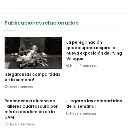
Publicaciones relacionadas
La peregrinación
guadalupana inspira la
nueva exposición de Irving
Villegas
Hace 2 semanas
¡Llegaron las compartidas
de la semana!
Hace 1 semana
Reconocen a alumno de
¡Llegaron las compartidas
Talleres Cuartoscuro por
de la semana!
mérito académico en la
Hace 2 semanas
UAM
Hace 2 semanas