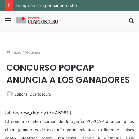
Inauguran sala permanente «Pedro Valtierra» en la Fototeca de Zacatecas
Menú
B
p
Inicio
/
Noticias
CONCURSO POPCAP
ANUNCIA A LOS GANADORES
Editorial Cuartoscuro
[slideshow_deploy id=’45981′]
El concurso internacional de fotografía POPCAP anunció a los
cinco ganadores de este año pertenecientes a diferentes países
como Sudáfrica, Jersey, Inglaterra, Francia y Alemania. Esta