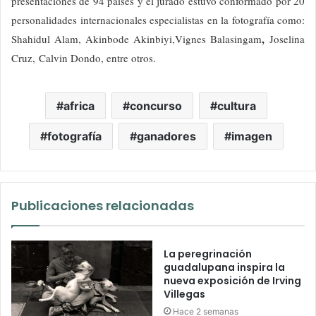
presentaciones de 94 países y el jurado estuvo conformado por 20
personalidades internacionales especialistas en la fotografía como:
,
Shahidul Alam, Akinbode Akinbiyi,Vignes Balasingam
Joselina
Cruz, Calvin Dondo, entre otros.
africa
concurso
cultura
fotografía
ganadores
imagen
Publicaciones relacionadas
La peregrinación
guadalupana inspira la
nueva exposición de Irving
Villegas
Hace 2 semanas