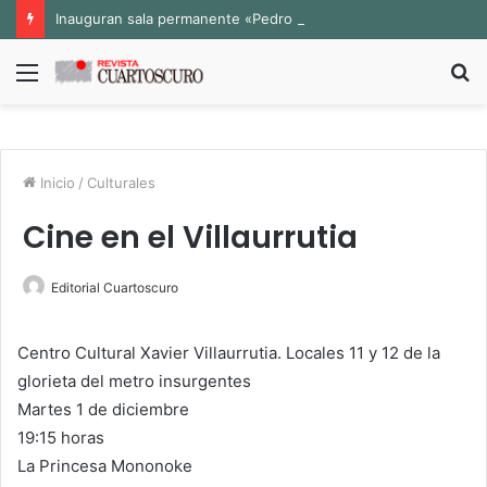
Inauguran sala permanente «Pedro Valtierra» en la Fototeca de Zacatecas
Menú
B
p
Inicio
/
Culturales
Cine en el Villaurrutia
Editorial Cuartoscuro
Centro Cultural Xavier Villaurrutia. Locales 11 y 12 de la
glorieta del metro insurgentes
Martes 1 de diciembre
19:15 horas
La Princesa Mononoke