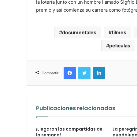
la lotería junto con un hombre llamado Sigfri
premio y así comienza su carrera como fotógra
documentales
filmes
peliculas
Facebook
Twitter
LinkedIn
Compartir
Publicaciones relacionadas
¡Llegaron las compartidas de
La peregri
la semana!
guadalupan