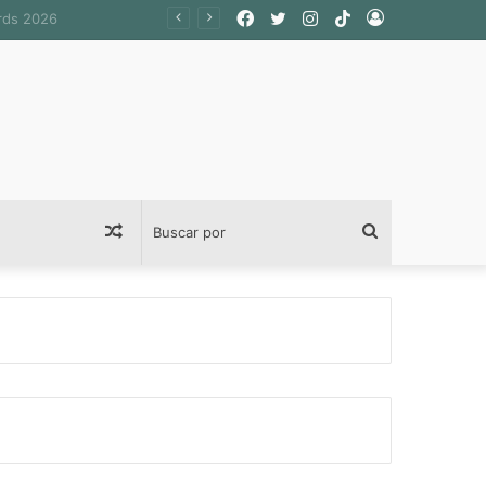
Facebook
Twitter
Instagram
TikTok
Acceso
Publicación
Buscar
al
por
azar