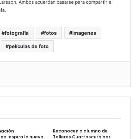
d Larsson. Ambos acuerdan casarse para compartir el
fa.
fotografía
fotos
imagenes
películas de foto
nación
Reconocen a alumno de
a inspira la nueva
Talleres Cuartoscuro por