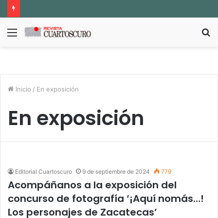
Menú
B
p
Inicio
/
En exposición
En exposición
Editorial Cuartoscuro
9 de septiembre de 2024
779
Acompáñanos a la exposición del
concurso de fotografía ‘¡Aquí nomás…!
Los personajes de Zacatecas’