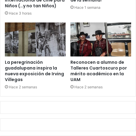
Inicia el 31° Festival
¡Llegaron las compartidas
Internacional de Cine para
de la semana!
Niños (…y no tan Niños)
Hace 1 semana
Hace 3 horas
La peregrinación
Reconocen a alumno de
guadalupana inspira la
Talleres Cuartoscuro por
nueva exposición de Irving
mérito académico en la