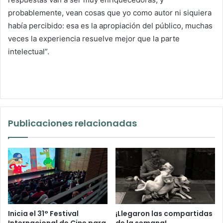
Juan Coronel. Del libr
Al preguntarle a Juan qué respuesta esperaba de los
lectores de sus imágenes me dijo: “una de las maravillas
del arte es que si nosotros presentamos este libro a diez
personas en la calle y les preguntamos qué ven, sus
respuestas van a ser muy enriquecedoras, y
probablemente, vean cosas que yo como autor ni siquiera
había percibido: esa es la apropiación del público, muchas
veces la experiencia resuelve mejor que la parte
intelectual”.
Publicaciones relacionadas