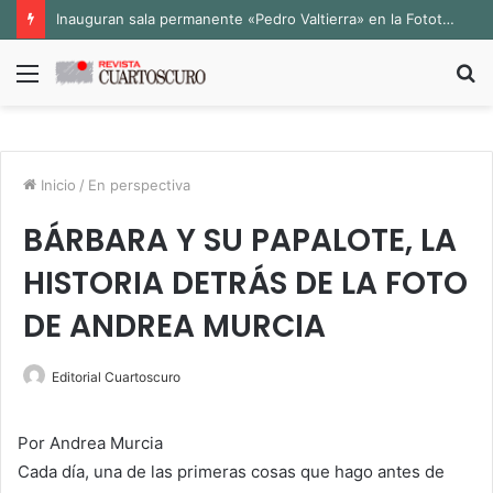
Inauguran sala permanente «Pedro Valtierra» en la Fototeca de Zacatecas
Menú
B
p
Inicio
/
En perspectiva
BÁRBARA Y SU PAPALOTE, LA
HISTORIA DETRÁS DE LA FOTO
DE ANDREA MURCIA
Editorial Cuartoscuro
Por Andrea Murcia
Cada día, una de las primeras cosas que hago antes de