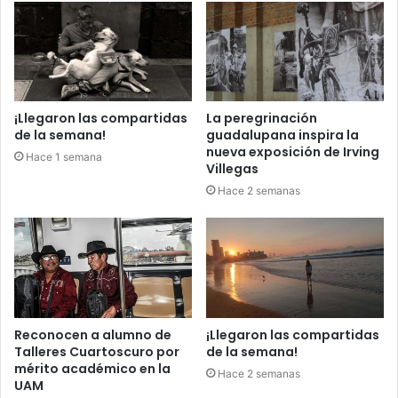
¡Llegaron las compartidas
La peregrinación
de la semana!
guadalupana inspira la
nueva exposición de Irving
Hace 1 semana
Villegas
Hace 2 semanas
Reconocen a alumno de
¡Llegaron las compartidas
Talleres Cuartoscuro por
de la semana!
mérito académico en la
Hace 2 semanas
UAM