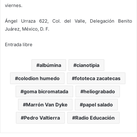
viernes.
Ángel Urraza 622, Col. del Valle, Delegación Benito
Juárez, México, D. F.
Entrada libre
albúmina
cianotipia
colodion humedo
fototeca zacatecas
goma bicromatada
heliograbado
Marrón Van Dyke
papel salado
Pedro Valtierra
Radio Educación