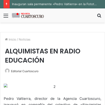
Inauguran sala permanente «Pedro Valtierra» en la Fototeca de Zacatecas
Menú
B
p
Inicio
/
Noticias
ALQUIMISTAS EN RADIO
EDUCACIÓN
Editorial Cuartoscuro
Pedro Valtierra, director de la Agencia Cuartoscuro,
inauguró en compañía del colectivo de «Alquimistas