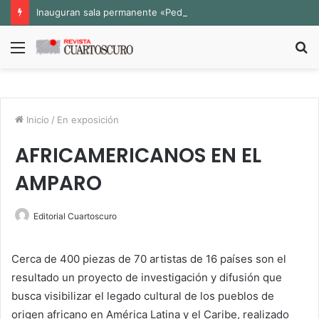
Inauguran sala permanente «Pedro Valtierra» en la Fototeca de Zacatecas
Menú
B
p
Inicio
/
En exposición
AFRICAMERICANOS EN EL
AMPARO
Editorial Cuartoscuro
Cerca de 400 piezas de 70 artistas de 16 países son el
resultado un proyecto de investigación y difusión que
busca visibilizar el legado cultural de los pueblos de
origen africano en América Latina y el Caribe, realizado