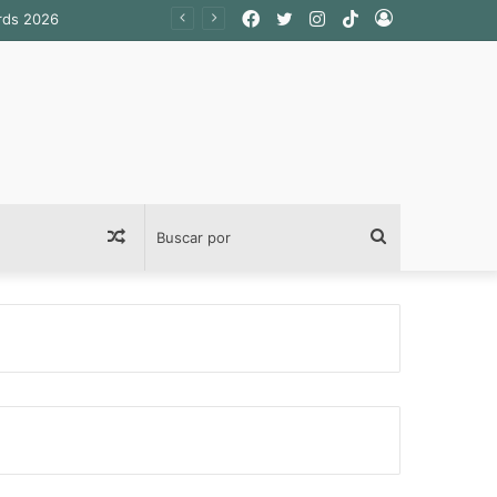
Facebook
Twitter
Instagram
TikTok
Acceso
Publicación
Buscar
al
por
azar