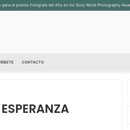
ala permanente «Pedro Valtierra» en la Fototeca de Zacatecas
RÍBETE
CONTACTO
E ESPERANZA