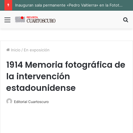
Inauguran sala permanente «Pedro Valtierra» en la Fototeca de Zacatecas
Menú
B
p
Inicio
/
En exposición
1914 Memoria fotográfica de
la intervención
estadounidense
Editorial Cuartoscuro