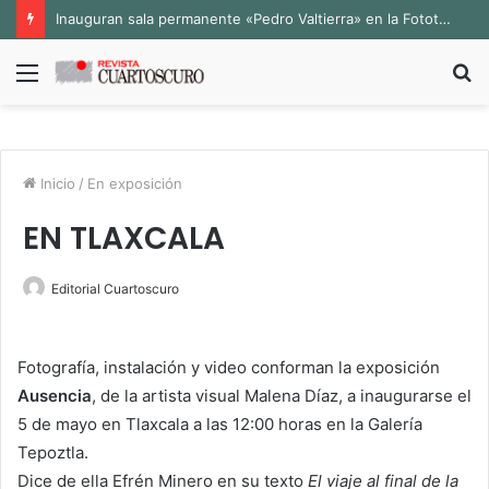
Inauguran sala permanente «Pedro Valtierra» en la Fototeca de Zacatecas
Menú
B
p
Inicio
/
En exposición
EN TLAXCALA
Editorial Cuartoscuro
Fotografía, instalación y video conforman la exposición
Ausencia
, de la artista visual Malena Díaz, a inaugurarse el
5 de mayo en Tlaxcala a las 12:00 horas en la Galería
Tepoztla.
Dice de ella Efrén Minero en su texto
El viaje al final de la