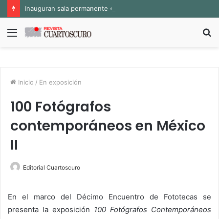
Inauguran sala permanente «Pedro Valtierra» en la Fototeca de Zacatecas
Menú
B
p
Inicio
/
En exposición
100 Fotógrafos
contemporáneos en México
II
Editorial Cuartoscuro
En el marco del Décimo Encuentro de Fototecas se
presenta la exposición
100 Fotógrafos Contemporáneos