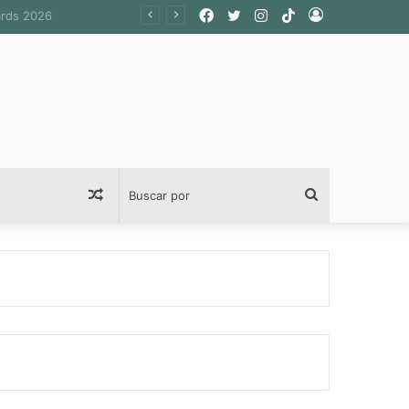
Facebook
Twitter
Instagram
TikTok
Acceso
Publicación
Buscar
al
por
azar