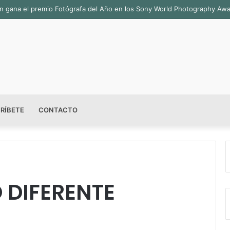
bián gana el premio Fotógrafa del Año en los Sony World Photography Aw
RÍBETE
CONTACTO
O DIFERENTE