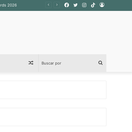
Facebook
Twitter
Instagram
TikTok
Acceso
ards 2026
Publicación
Buscar
al
por
azar