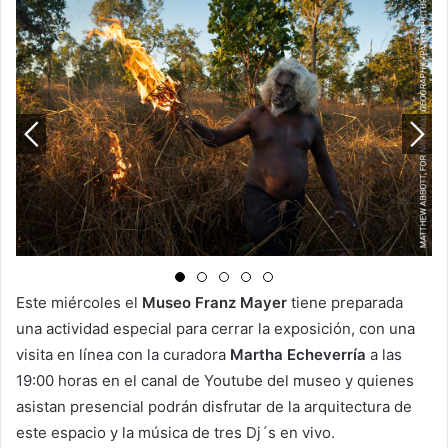
Este miércoles el
Museo Franz Mayer
tiene preparada
una actividad especial para cerrar la exposición, con una
visita en línea con la curadora
Martha Echeverría
a las
19:00 horas en el canal de Youtube del museo y quienes
asistan presencial podrán disfrutar de la arquitectura de
este espacio y la música de tres Dj´s en vivo.