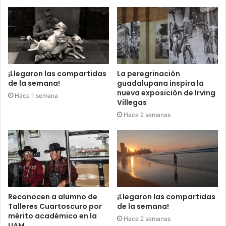
¡Llegaron las compartidas
La peregrinación
de la semana!
guadalupana inspira la
nueva exposición de Irving
Hace 1 semana
Villegas
Hace 2 semanas
Reconocen a alumno de
¡Llegaron las compartidas
Talleres Cuartoscuro por
de la semana!
mérito académico en la
Hace 2 semanas
UAM