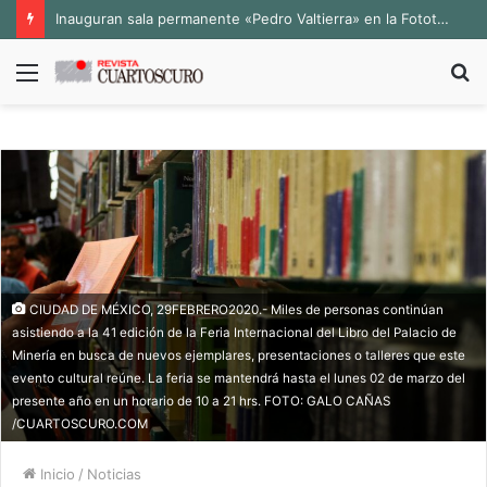
Inauguran sala permanente «Pedro Valtierra» en la Fototeca de Zacatecas
Menú
B
p
CIUDAD DE MÉXICO, 29FEBRERO2020.- Miles de personas continúan
asistiendo a la 41 edición de la Feria Internacional del Libro del Palacio de
Minería en busca de nuevos ejemplares, presentaciones o talleres que este
evento cultural reúne. La feria se mantendrá hasta el lunes 02 de marzo del
presente año en un horario de 10 a 21 hrs. FOTO: GALO CAÑAS
/CUARTOSCURO.COM
Inicio
/
Noticias