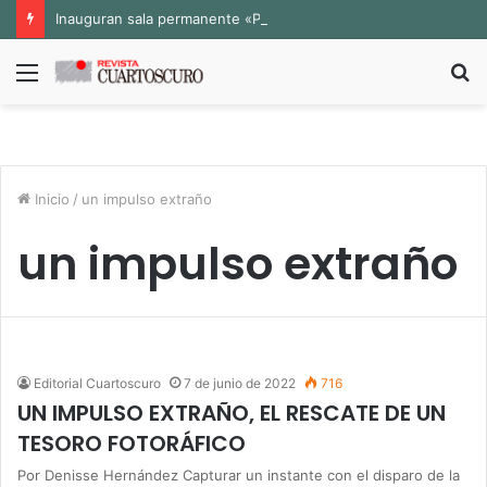
Inauguran sala permanente «Pedro Valtierra» en la Fototeca de Zacatecas
Menú
B
p
Inicio
/
un impulso extraño
un impulso extraño
Editorial Cuartoscuro
7 de junio de 2022
716
UN IMPULSO EXTRAÑO, EL RESCATE DE UN
TESORO FOTORÁFICO
Por Denisse Hernández Capturar un instante con el disparo de la