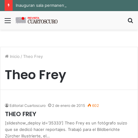
Inauguran sala permanente «Pedro Valtierra» en la Fototeca de Zacatecas
Menú
B
p
Inicio
/
Theo Frey
Theo Frey
Editorial Cuartoscuro
2 de enero de 2015
602
THEO FREY
[slideshow_deploy id=’35333′] Theo Frey es un fotógrafo suizo
que se dedicó hacer reportajes. Trabajó para el Bildberichte
Zürcher Illustrierte, el…