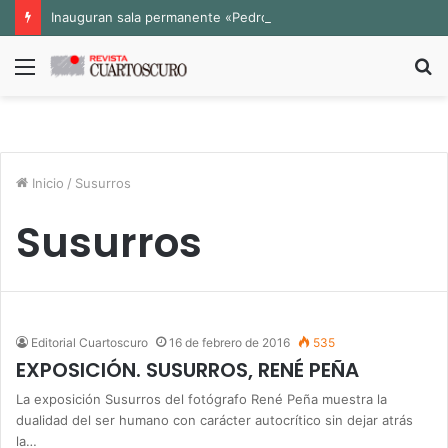
Inauguran sala permanente «Pedro Valtierra» en la Fototeca de Zacatecas
Menú
B
p
Inicio
/
Susurros
Susurros
Editorial Cuartoscuro
16 de febrero de 2016
535
EXPOSICIÓN. SUSURROS, RENÉ PEÑA
La exposición Susurros del fotógrafo René Peña muestra la
dualidad del ser humano con carácter autocrítico sin dejar atrás
la…