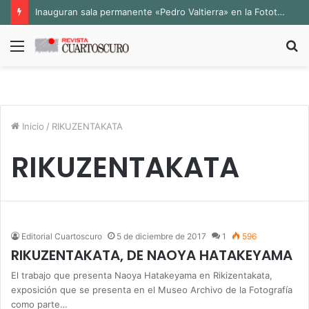
Inauguran sala permanente «Pedro Valtierra» en la Fototeca de Zacatecas
Menú
B
p
Inicio
/
RIKUZENTAKATA
RIKUZENTAKATA
Editorial Cuartoscuro
5 de diciembre de 2017
1
596
RIKUZENTAKATA, DE NAOYA HATAKEYAMA
El trabajo que presenta Naoya Hatakeyama en Rikizentakata,
exposición que se presenta en el Museo Archivo de la Fotografía
como parte…