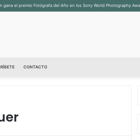
bián gana el premio Fotógrafa del Año en los Sony World Photography Aw
RÍBETE
CONTACTO
uer