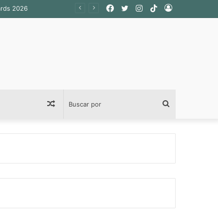
Facebook
Twitter
Instagram
TikTok
Acceso
ards 2026
Publicación
Buscar
al
por
azar