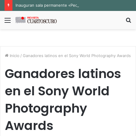
Inauguran sala permanente «Pedro Valtierra» en la Fototeca de Zacatecas
Menú
B
p
Inicio
/
Ganadores latinos en el Sony World Photography Awards
Ganadores latinos
en el Sony World
Photography
Awards